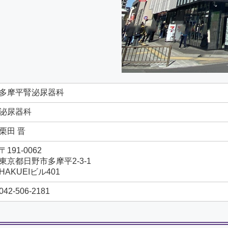
多摩平腎泌尿器科
泌尿器科
栗田 晋
〒191-0062
東京都日野市多摩平2-3-1
HAKUEIビル401
042-506-2181