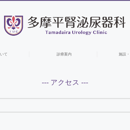
いて
診療案内
施設・
--- アクセス ---